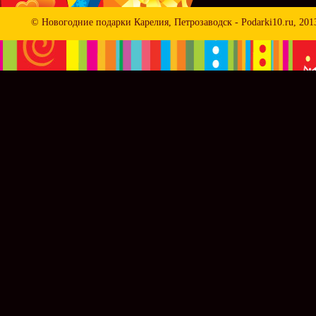
© Новогодние подарки Карелия, Петрозаводск -
Podarki10.ru
, 201