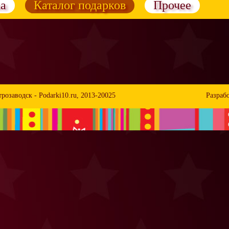
а
Каталог подарков
Прочее
трозаводск -
Podarki10.ru
, 2013-20025
Разрабо