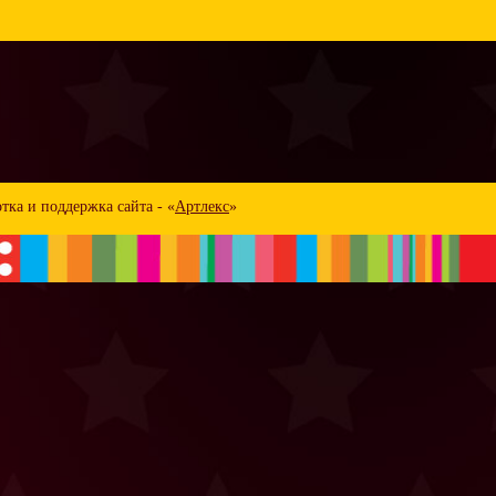
тка и поддержка сайта - «
Артлекс
»