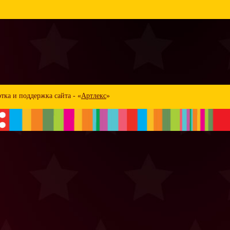
тка и поддержка сайта - «
Артлекс
»