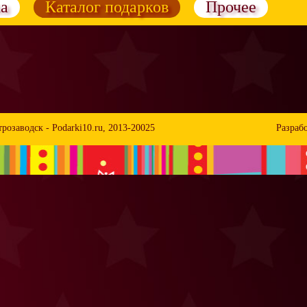
а
Каталог подарков
Прочее
трозаводск -
Podarki10.ru
, 2013-20025
Разрабо